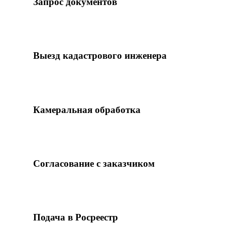
Запрос документов
Собираем правоустанавливающие, выписки
ЕГРН, проектную документацию, разрешения.
При необходимости — архивные запросы в БТИ.
4
Выезд кадастрового инженера
Аттестованный инженер выезжает на объект,
проводит обмеры, координирует контур в
МСК-77, фотофиксирует состояние.
5
Камеральная обработка
Сводим обмеры с документами, формируем XML
по форме П/0082. При сложных задачах —
привлекаем оценщика-сметчика.
6
Согласование с заказчиком
Показываем черновик техплана, вносим правки,
получаем согласие. Подписываем УКЭП
кадастрового инженера.
7
Подача в Росреестр