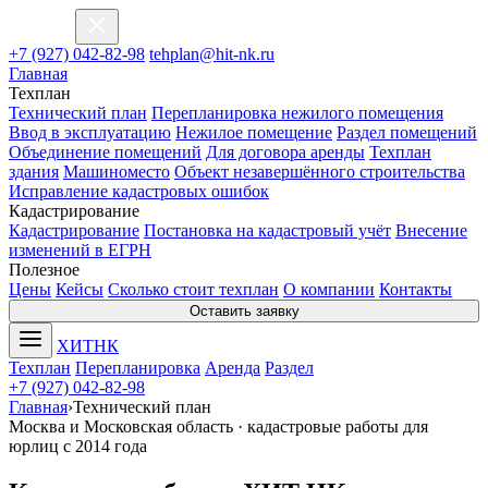
ХИТ
НК
+7 (927) 042-82-98
tehplan@hit-nk.ru
Главная
Техплан
Технический план
Перепланировка нежилого помещения
Ввод в эксплуатацию
Нежилое помещение
Раздел помещений
Объединение помещений
Для договора аренды
Техплан
здания
Машиноместо
Объект незавершённого строительства
Исправление кадастровых ошибок
Кадастрирование
Кадастрирование
Постановка на кадастровый учёт
Внесение
изменений в ЕГРН
Полезное
Цены
Кейсы
Сколько стоит техплан
О компании
Контакты
Оставить заявку
ХИТ
НК
Техплан
Перепланировка
Аренда
Раздел
+7 (927) 042-82-98
Главная
›
Технический план
Москва и Московская область · кадастровые работы для
юрлиц с 2014 года