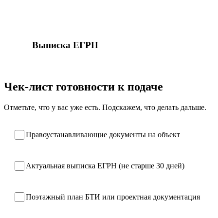
ЕИС Росреестра, контроль статуса ежедневно. При
приостановках оперативно дорабатываем за свой
счёт.
8
Выписка ЕГРН
Передаём выписку с актуальными сведениями и
закрывающие документы. Задача закрыта.
Чек-лист готовности к подаче
Отметьте, что у вас уже есть. Подскажем, что делать дальше.
Правоустанавливающие документы на объект
Актуальная выписка ЕГРН (не старше 30 дней)
Поэтажный план БТИ или проектная документация