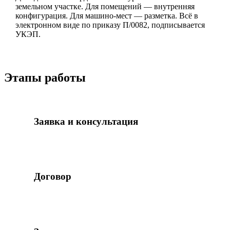
земельном участке. Для помещений — внутренняя
конфигурация. Для машино-мест — разметка. Всё в
электронном виде по приказу П/0082, подписывается
УКЭП.
Этапы работы
1
Заявка и консультация
Изучаем вашу задачу: тип объекта, цель
оформления, имеющиеся документы. Определяем
сценарий и предварительную стоимость.
2
Договор
Подписываем договор с гарантией доработок.
Аванс 50%. Сразу фиксируем срок и состав работ.
3