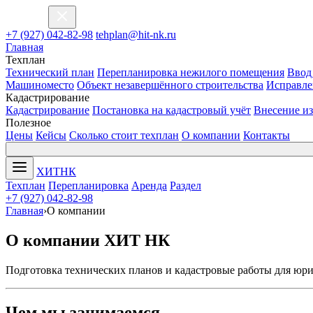
ХИТ
НК
+7 (927) 042-82-98
tehplan@hit-nk.ru
Главная
Техплан
Технический план
Перепланировка нежилого помещения
Ввод
Машиноместо
Объект незавершённого строительства
Исправле
Кадастрирование
Кадастрирование
Постановка на кадастровый учёт
Внесение и
Полезное
Цены
Кейсы
Сколько стоит техплан
О компании
Контакты
ХИТ
НК
Техплан
Перепланировка
Аренда
Раздел
+7 (927) 042-82-98
Главная
›
О компании
О компании ХИТ НК
Подготовка технических планов и кадастровые работы для юри
Чем мы занимаемся