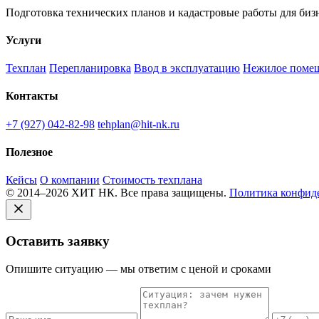
Подготовка технических планов и кадастровые работы для бизн
Услуги
Техплан
Перепланировка
Ввод в эксплуатацию
Нежилое поме
Контакты
+7 (927) 042-82-98
tehplan@hit-nk.ru
Полезное
Кейсы
О компании
Стоимость техплана
© 2014–2026 ХИТ НК. Все права защищены.
Политика конфид
Оставить заявку
Опишите ситуацию — мы ответим с ценой и сроками