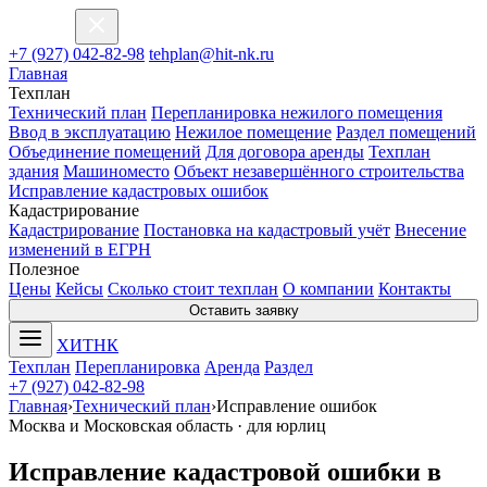
ХИТ
НК
+7 (927) 042-82-98
tehplan@hit-nk.ru
Главная
Техплан
Технический план
Перепланировка нежилого помещения
Ввод в эксплуатацию
Нежилое помещение
Раздел помещений
Объединение помещений
Для договора аренды
Техплан
здания
Машиноместо
Объект незавершённого строительства
Исправление кадастровых ошибок
Кадастрирование
Кадастрирование
Постановка на кадастровый учёт
Внесение
изменений в ЕГРН
Полезное
Цены
Кейсы
Сколько стоит техплан
О компании
Контакты
Оставить заявку
ХИТ
НК
Техплан
Перепланировка
Аренда
Раздел
+7 (927) 042-82-98
Главная
›
Технический план
›
Исправление ошибок
Москва и Московская область · для юрлиц
Исправление кадастровой ошибки в