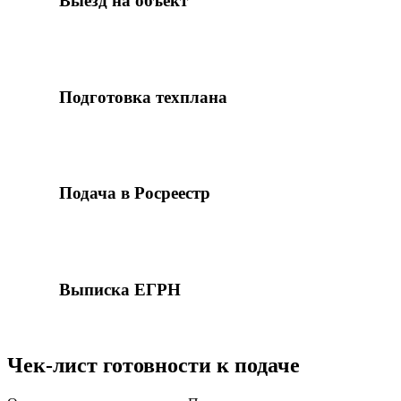
Выезд на объект
Обмеры, координирование в МСК-77 (для
координатных ошибок). Сверка с фактом.
6
Подготовка техплана
Готовим техплан с правильными данными и
обоснованием в заключении. Подписываем
УКЭП.
7
Подача в Росреестр
ЕИС Росреестра, контроль статуса. Срок
исправления — 5 рабочих дней с момента подачи.
8
Выписка ЕГРН
Получаете выписку с исправленными сведениями
и закрывающие документы.
Чек-лист готовности к подаче