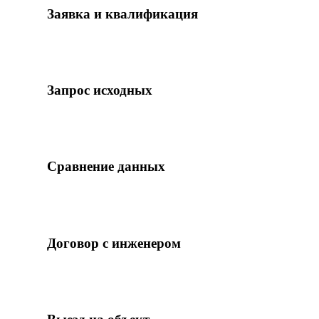
1
Заявка и квалификация
Изучаем выписку ЕГРН и исходные документы.
Определяем тип ошибки: техническая (бесплатно)
или реестровая (техплан).
2
Запрос исходных
Поднимаем правоустанавливающие, технический
паспорт БТИ, проектную документацию,
разрешение на ввод. При необходимости —
архивные запросы.
3
Сравнение данных
Сверяем сведения ЕГРН с исходными
документами и фактическим состоянием.
Фиксируем тип и масштаб расхождения.
4
Договор с инженером
Подписываем договор с гарантией доработок.
Аванс 50%.
5